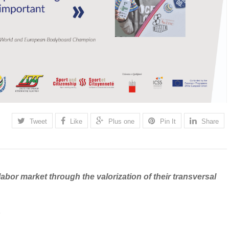
Tweet
Like
Plus one
Pin It
Share
e labor market through the valorization of their transversal
P