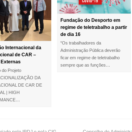
Fundação do Desporto em
regime de teletrabalho a partir
de dia 16
“Os trabalhadores da
o Internacional da
Administração Pública deverão
cional de CAR –
ficar em regime de teletrabalho
 Externas
sempre que as funções…
 do Projeto
CIONALIZAÇÃO DA
CIONAL DE CAR DE
L | HIGH
RMANCE…
riado pelo IPDJ e pela CIG
Conselho de Administra