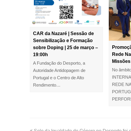
CAR da Nazaré | Sessão de
Sensibilização e Formação
Promoçã
sobre Doping | 25 de março –
Rede Na
19:00h
Missões
A Fundação do Desporto, a
No âmbito
Autoridade Antidopagem de
INTERNA
Portugal e o Centro de Alto
REDE NA
Rendimento…
PORTUGA
PERFO
Selo da Igualdade de Género no Desporto foi c