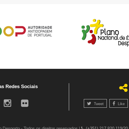
as Redes Sociais
Tweet
Like
 Desporto - Todos os direitos reservados |
(+351) 217 820 119/20