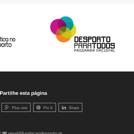
Partilhe esta página
Plus one
Pin It
Share
|
geral@fundacaodesporto.pt