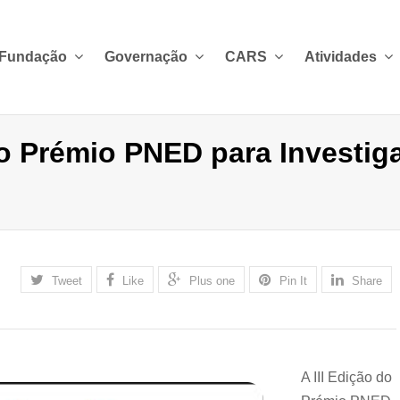
 Fundação
Governação
CARS
Atividades
do Prémio PNED para Investig
Tweet
Like
Plus one
Pin It
Share
A III Edição do