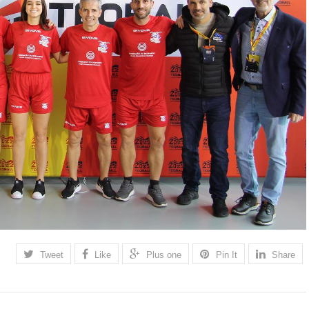
Tweet
Like
Plus one
Pin It
Share