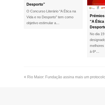
Desporto”
O Concurso Literário “A Ética na
Prémios 
Vida e no Desporto” tem como
“A Ética
objetivo estimular a…
Desport
No dia 19
designado
melhores 
à 6ª…
Rio Maior: Fundação assina mais um protoco