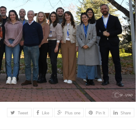
Tweet
Like
Plus one
Pin It
Share