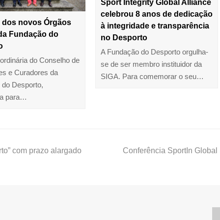
Sport Integrity Global Alliance
celebrou 8 anos de dedicação
s dos novos Órgãos
à integridade e transparência
 da Fundação do
no Desporto
o
A Fundação do Desporto orgulha-
 ordinária do Conselho de
se de ser membro instituidor da
es e Curadores da
SIGA. Para comemorar o seu…
 do Desporto,
a para…
rto” com prazo alargado
Conferência SportIn Global